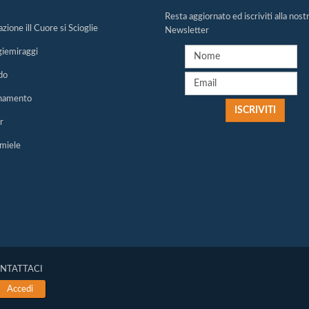
Resta aggiornato ed iscriviti alla nost
zione ill Cuore si Scioglie
Newsletter
giemiraggi
do
namento
r
miele
NTATTACI
Accedi