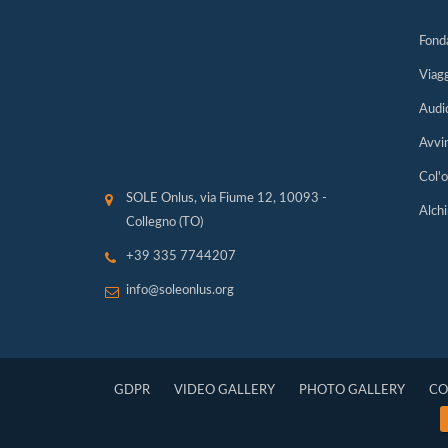
Fonda
Viag
Audi
Avvi
Col'o
SOLE Onlus, via Fiume 12, 10093 -
Alchi
Collegno (TO)
+39 335 7744207
info@soleonlus.org
GDPR
VIDEO GALLERY
PHOTO GALLERY
CO