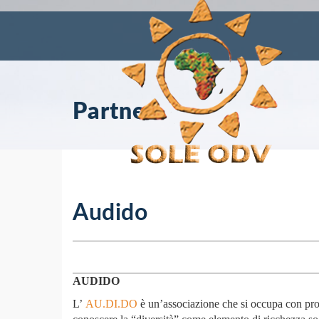
Partner
Audido
AUDIDO
L’
AU.DI.DO
è un’associazione che si occupa con proget