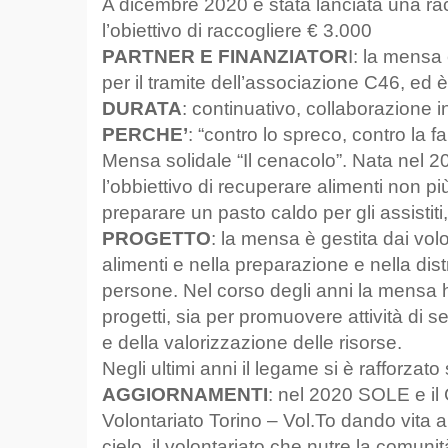
A dicembre 2020 è stata lanciata una racco
l’obiettivo di raccogliere € 3.000
PARTNER E FINANZIATOR
I: la mensa
per il tramite dell’associazione C46, ed 
DURATA
: continuativo, collaborazione i
PERCHE’
: “contro lo spreco, contro la 
Mensa solidale “Il cenacolo”. Nata nel 2
l’obbiettivo di recuperare alimenti non pi
preparare un pasto caldo per gli assistiti,
PROGETTO
: la mensa è gestita dai vo
alimenti e nella preparazione e nella di
persone. Nel corso degli anni la mensa ha
progetti, sia per promuovere attività di s
e della valorizzazione delle risorse.
Negli ultimi anni il legame si è rafforzato
AGGIORNAMENTI
: nel 2020 SOLE e il
Volontariato Torino – Vol.To dando vita a
cielo, il volontariato che nutre la comuni