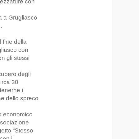
trezzature con
ia a Grugliasco
.
 fine della
gliasco con
n gli stessi
cupero degli
irca 30
tenerne i
one dello spreco
orto economico
ssociazione
getto “Stesso
con il