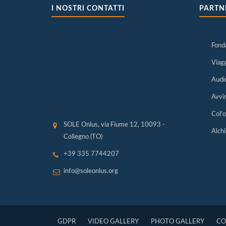
I NOSTRI CONTATTI
PARTN
Fonda
Viag
Audi
Avvi
Col'o
SOLE Onlus, via Fiume 12, 10093 -
Alchi
Collegno (TO)
+39 335 7744207
info@soleonlus.org
GDPR
VIDEO GALLERY
PHOTO GALLERY
CO