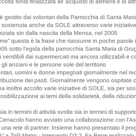
lta fondi finalizzata all’ acquisto di alimenti e di at
 è gestito dai volontari della Parrocchia di Santa Mar
è sostenuta anche da SOLE attraverso varie iniziative
niziata sin dalla nascita della Mensa, nel 2005
fame” questa è la frase che riassume in poche parole il
005 sotto l’egida della parrocchia Santa Maria di Gru
ù vendibili dai supermercati ma ancora utilizzabili e co
 gli anziani e le persone sole del territorio
lontari, uomini e donne impegnati giornalmente nel re
stribuzione dei pasti. Giornalmente vengono ospitate c
 inoltre accolto varie iniziative di SOLE, sia per sos
ensibilizzazione ai temi della solidarietà, della riduzi
 sia in termini di attività svolte sia in termini di supp
 Cenacolo hanno avviato una collaborazione con l’A
 una rete di partner. Insieme hanno presentato il pro
tà” a ToP Metro - Intervento D3.2. Fa Bene realizzato 