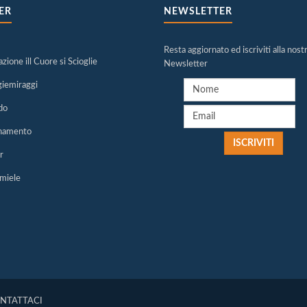
ER
NEWSLETTER
Resta aggiornato ed iscriviti alla nost
zione ill Cuore si Scioglie
Newsletter
giemiraggi
do
namento
r
miele
NTATTACI